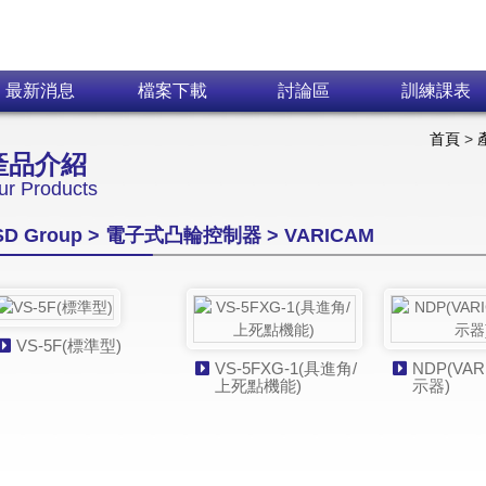
Skip navigation
最新消息
檔案下載
討論區
訓練課表
首頁
>
產品介紹
ur Products
SD Group > 電子式凸輪控制器 > VARICAM
VS-5F(標準型)
VS-5FXG-1(具進角/
NDP(VA
上死點機能)
示器)