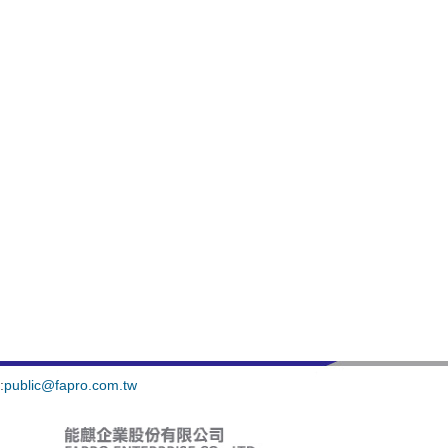
:
public@fapro.com.tw