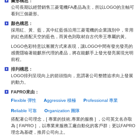
圖形構思：
公司長期以經營銷售三菱電機FA產品為主，所以LOGO的主軸可
看到三個菱形。
顏色構思：
採用紅、黃、藍，其中紅藍係沿用三菱電機的企業識別中，常用
的紅色搭配天空的藍色，而黃色則取材自古代帝王專屬的黃。
LOGO色彩特意以漸層方式來表現，讓LOGO中間有發光發亮的
感覺隱喻著能麒所代理的產品，將在能麒手上發光發亮展現光明
前程。
排列構思：
LOGO排列呈現向上的箭頭指向，意謂著公司整體追求向上發展
的動力。
FAPRO來由：
F
lexible 彈性
A
ggressive 積極
P
rofessional 專業
R
eliable 可靠
O
rganization 團隊
搭配著公司理念，[ 專業的技術,專業的服務 ] ，公司英文名亦取
為 [ FAPRO ] ，以專業來服務工廠自動化的客戶群；更以FAPRO
理念為基礎，推昇公司向上。