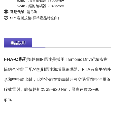
E250 - 增量編碼器 2500p/rev
S248 - 絕對編碼器 2048p/rev
⑥
. 選配代號:
請另詢
⑦
. SP:
客製規格(標準產品時空白)
產品說明
®
FHA-C系列
旋轉伺服馬達是採用Harmonic Drive
精密齒
輪結合性能匹配的無刷馬達和增量編碼器。FHA有扁平的外
形和中空輸出軸，此空心軸在旋轉軸時可穿過電纜空油壓管
線或雷射。峰值轉矩為 39~820 Nm，最高速度22~96
rpm。