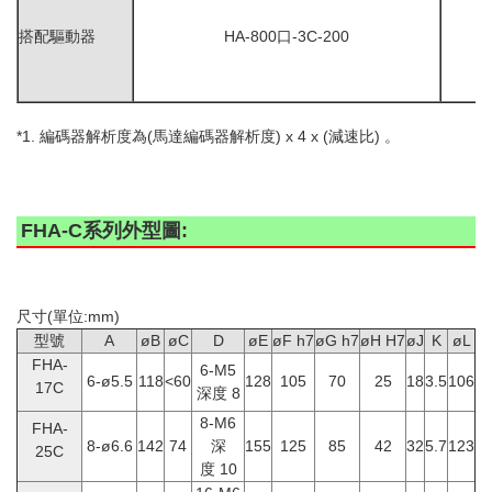
搭配驅動器
HA-800口-3C-200
*1. 編碼器解析度為(馬達
編碼器解析度) x 4 x (減速比) 。
FHA-C系列外型圖:
尺寸(單位:mm)
型號
A
øB
øC
D
øE
øF h7
øG h7
øH H7
øJ
K
øL
FHA-
6-M5
6-ø5.5
118
<60
128
105
70
25
18
3.5
106
17C
深度 8
8-M6
FHA-
8-ø6.6
142
74
深
155
125
85
42
32
5.7
123
25C
度 10