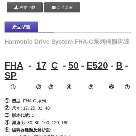
檔案下載
產品洽詢
產品型號
Harmonic Drive System FHA-C系列伺服馬達
FHA
-
17
C
-
50
-
E520
-
B
-
SP
① ② ③ ④ ⑤ ⑥ ⑦
①
. 機型:
FHA-C 系列
②
. 尺寸:
17, 25, 32, 40
③
. 版本代號:
C
④
. 減速比:
50, 80, 100, 120, 160
⑤
. 編碼器種類及解析度: