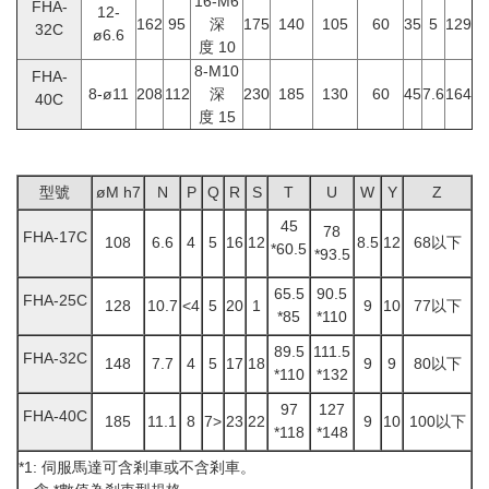
16-M6
FHA-
12-
162
95
深
175
140
105
60
35
5
129
32C
ø6.6
度 10
8-M10
FHA-
8-ø11
208
112
深
230
185
130
60
45
7.6
164
40C
度 15
型號
øM h7
N
P
Q
R
S
T
U
W
Y
Z
45
78
FHA-17C
108
6.6
4
5
16
12
8.5
12
68以下
*60.5
*93.5
65.5
90.5
FHA-25C
128
10.7
<4
5
20
1
9
10
77以下
*85
*110
89.5
111.5
FHA-32C
148
7.7
4
5
17
18
9
9
80以下
*110
*132
97
127
FHA-40C
185
11.1
8
7>
23
22
9
10
100以下
*118
*148
*1: 伺服馬達可含剎車或不含剎車。