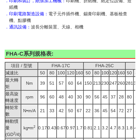
．印刷和裝訂，紙張加工機械：
印刷機、折紙機、紙定位設備、造
紙機
．印刷電路製造設備：
電子元件插件機、錫膏印刷機、基板檢查
機、點膠機
．通訊設備：
波長分離裝置、天線、相機
FHA-C系列規格表:
項目 / 型號
FHA-17C
FHA-25C
減速比
50
80
100
120
160
50
80
100
120
160
50
80
最大轉
Nm
39
51
57
60
64
150
213
230
247
260
281
36
矩
最高旋
rpm
96
60
48
40
30
90
56
45
37
28
80
50
轉速度
轉矩常
N
•
m/A
21
33
42
50
67
22
36
45
54
72
27
43
數
轉動慣
2
量
kg
•
m
0.17
0.43
0.67
0.97
1.7
0.81
2.1
3.2
4.7
8.3
1.8
4.
2
(GD
/4)