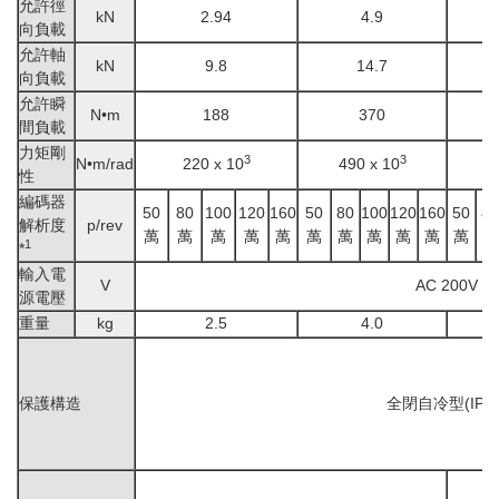
允許徑
kN
2.94
4.9
向負載
允許軸
kN
9.8
14.7
向負載
允許瞬
N
•
m
188
370
間負載
力矩剛
3
3
N
•
m/rad
220 x 10
490 x 10
7
性
編碼器
50
80
100
120
160
50
80
100
120
160
50
80
解析度
p/rev
萬
萬
萬
萬
萬
萬
萬
萬
萬
萬
萬
萬
1
*
輸入電
V
AC 200V
源電壓
重量
kg
2.5
4.0
保護構造
全閉自冷型(IP44